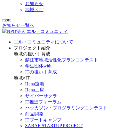
お知らせ
地域 × IT
more
お知らせ一覧へ
エル・コミュニティについて
プロジェクト紹介
地域の担い手育成
鯖江市地域活性化プランコンテスト
学生団体with
ITの担い手育成
地域×IT
Hana道場
Hana工房
サイバーサクラ
IT推進フォーラム
ハッカソン・プログラミングコンテスト
商品開発
ITブートキャンプ
SABAE STARTUP PROJECT