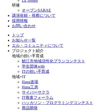
La Tempo
研修
オープンSABAE
講演依頼・視察について
採用情報
お問い合わせ
トップ
お知らせ一覧
エル・コミュニティについて
プロジェクト紹介
地域の担い手育成
鯖江市地域活性化プランコンテスト
学生団体with
ITの担い手育成
地域×IT
Hana道場
Hana工房
サイバーサクラ
IT推進フォーラム
ハッカソン・プログラミングコンテスト
商品開発