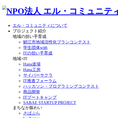
エル・コミュニティについて
プロジェクト紹介
地域の担い手育成
鯖江市地域活性化プランコンテスト
学生団体with
ITの担い手育成
地域×IT
Hana道場
Hana工房
サイバーサクラ
IT推進フォーラム
ハッカソン・プログラミングコンテスト
商品開発
ITブートキャンプ
SABAE STARTUP PROJECT
まちなか賑わい
さばぷら