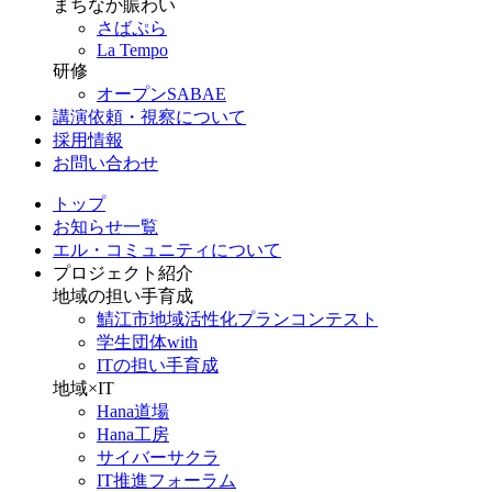
まちなか賑わい
さばぷら
La Tempo
研修
オープンSABAE
講演依頼・視察について
採用情報
お問い合わせ
トップ
お知らせ一覧
エル・コミュニティについて
プロジェクト紹介
地域の担い手育成
鯖江市地域活性化プランコンテスト
学生団体with
ITの担い手育成
地域×IT
Hana道場
Hana工房
サイバーサクラ
IT推進フォーラム