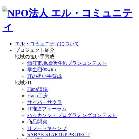
エル・コミュニティについて
プロジェクト紹介
地域の担い手育成
鯖江市地域活性化プランコンテスト
学生団体with
ITの担い手育成
地域×IT
Hana道場
Hana工房
サイバーサクラ
IT推進フォーラム
ハッカソン・プログラミングコンテスト
商品開発
ITブートキャンプ
SABAE STARTUP PROJECT