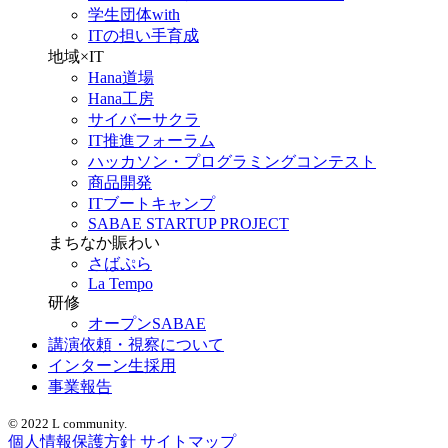
学生団体with
ITの担い手育成
地域×IT
Hana道場
Hana工房
サイバーサクラ
IT推進フォーラム
ハッカソン・プログラミングコンテスト
商品開発
ITブートキャンプ
SABAE STARTUP PROJECT
まちなか賑わい
さばぷら
La Tempo
研修
オープンSABAE
講演依頼・視察について
インターン生採用
事業報告
© 2022 L community.
個人情報保護方針
サイトマップ