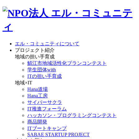
エル・コミュニティについて
プロジェクト紹介
地域の担い手育成
鯖江市地域活性化プランコンテスト
学生団体with
ITの担い手育成
地域×IT
Hana道場
Hana工房
サイバーサクラ
IT推進フォーラム
ハッカソン・プログラミングコンテスト
商品開発
ITブートキャンプ
SABAE STARTUP PROJECT