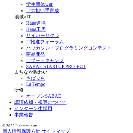
学生団体with
ITの担い手育成
地域×IT
Hana道場
Hana工房
サイバーサクラ
IT推進フォーラム
ハッカソン・プログラミングコンテスト
商品開発
ITブートキャンプ
SABAE STARTUP PROJECT
まちなか賑わい
さばぷら
La Tempo
研修
オープンSABAE
講演依頼・視察について
インターン生採用
事業報告
© 2022 L community.
個人情報保護方針
サイトマップ