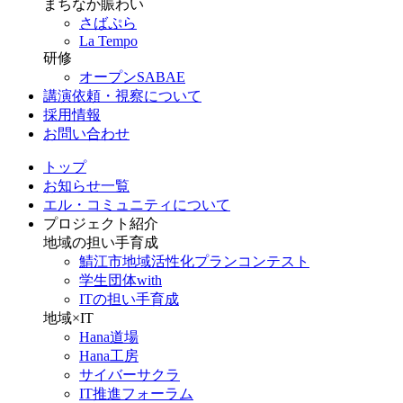
まちなか賑わい
さばぷら
La Tempo
研修
オープンSABAE
講演依頼・視察について
採用情報
お問い合わせ
トップ
お知らせ一覧
エル・コミュニティについて
プロジェクト紹介
地域の担い手育成
鯖江市地域活性化プランコンテスト
学生団体with
ITの担い手育成
地域×IT
Hana道場
Hana工房
サイバーサクラ
IT推進フォーラム