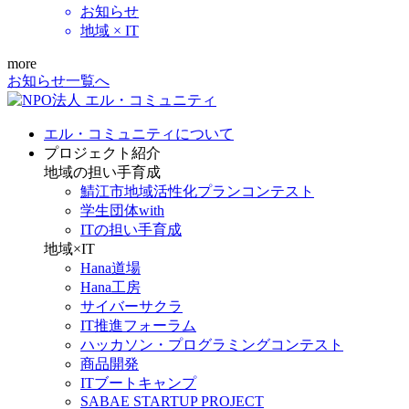
お知らせ
地域 × IT
more
お知らせ一覧へ
エル・コミュニティについて
プロジェクト紹介
地域の担い手育成
鯖江市地域活性化プランコンテスト
学生団体with
ITの担い手育成
地域×IT
Hana道場
Hana工房
サイバーサクラ
IT推進フォーラム
ハッカソン・プログラミングコンテスト
商品開発
ITブートキャンプ
SABAE STARTUP PROJECT