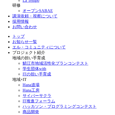
La Tempo
研修
オープンSABAE
講演依頼・視察について
採用情報
お問い合わせ
トップ
お知らせ一覧
エル・コミュニティについて
プロジェクト紹介
地域の担い手育成
鯖江市地域活性化プランコンテスト
学生団体with
ITの担い手育成
地域×IT
Hana道場
Hana工房
サイバーサクラ
IT推進フォーラム
ハッカソン・プログラミングコンテスト
商品開発