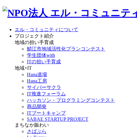
エル・コミュニティについて
プロジェクト紹介
地域の担い手育成
鯖江市地域活性化プランコンテスト
学生団体with
ITの担い手育成
地域×IT
Hana道場
Hana工房
サイバーサクラ
IT推進フォーラム
ハッカソン・プログラミングコンテスト
商品開発
ITブートキャンプ
SABAE STARTUP PROJECT
まちなか賑わい
さばぷら