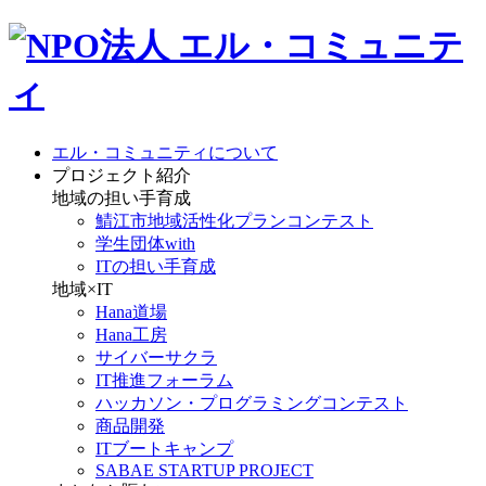
エル・コミュニティについて
プロジェクト紹介
地域の担い手育成
鯖江市地域活性化プランコンテスト
学生団体with
ITの担い手育成
地域×IT
Hana道場
Hana工房
サイバーサクラ
IT推進フォーラム
ハッカソン・プログラミングコンテスト
商品開発
ITブートキャンプ
SABAE STARTUP PROJECT