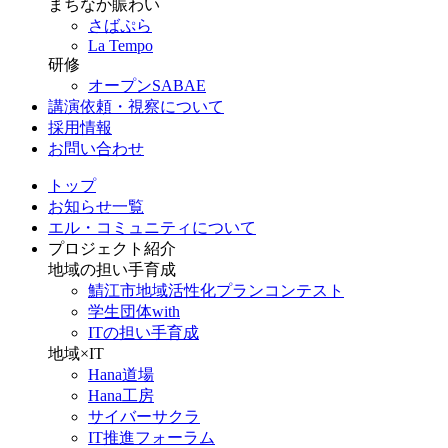
まちなか賑わい
さばぷら
La Tempo
研修
オープンSABAE
講演依頼・視察について
採用情報
お問い合わせ
トップ
お知らせ一覧
エル・コミュニティについて
プロジェクト紹介
地域の担い手育成
鯖江市地域活性化プランコンテスト
学生団体with
ITの担い手育成
地域×IT
Hana道場
Hana工房
サイバーサクラ
IT推進フォーラム