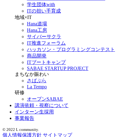
学生団体with
ITの担い手育成
地域×IT
Hana道場
Hana工房
サイバーサクラ
IT推進フォーラム
ハッカソン・プログラミングコンテスト
商品開発
ITブートキャンプ
SABAE STARTUP PROJECT
まちなか賑わい
さばぷら
La Tempo
研修
オープンSABAE
講演依頼・視察について
インターン生採用
事業報告
© 2022 L community.
個人情報保護方針
サイトマップ