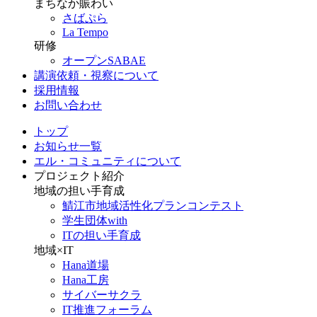
まちなか賑わい
さばぷら
La Tempo
研修
オープンSABAE
講演依頼・視察について
採用情報
お問い合わせ
トップ
お知らせ一覧
エル・コミュニティについて
プロジェクト紹介
地域の担い手育成
鯖江市地域活性化プランコンテスト
学生団体with
ITの担い手育成
地域×IT
Hana道場
Hana工房
サイバーサクラ
IT推進フォーラム