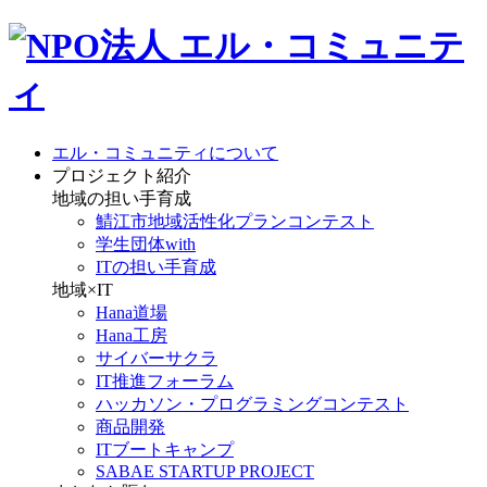
エル・コミュニティについて
プロジェクト紹介
地域の担い手育成
鯖江市地域活性化プランコンテスト
学生団体with
ITの担い手育成
地域×IT
Hana道場
Hana工房
サイバーサクラ
IT推進フォーラム
ハッカソン・プログラミングコンテスト
商品開発
ITブートキャンプ
SABAE STARTUP PROJECT