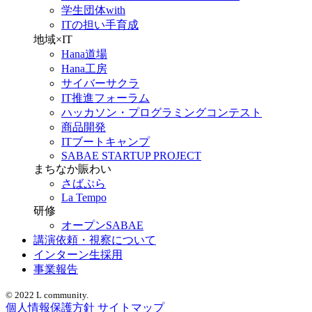
学生団体with
ITの担い手育成
地域×IT
Hana道場
Hana工房
サイバーサクラ
IT推進フォーラム
ハッカソン・プログラミングコンテスト
商品開発
ITブートキャンプ
SABAE STARTUP PROJECT
まちなか賑わい
さばぷら
La Tempo
研修
オープンSABAE
講演依頼・視察について
インターン生採用
事業報告
© 2022 L community.
個人情報保護方針
サイトマップ