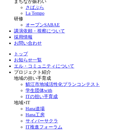
まちなか賑わい
さばぷら
La Tempo
研修
オープンSABAE
講演依頼・視察について
採用情報
お問い合わせ
トップ
お知らせ一覧
エル・コミュニティについて
プロジェクト紹介
地域の担い手育成
鯖江市地域活性化プランコンテスト
学生団体with
ITの担い手育成
地域×IT
Hana道場
Hana工房
サイバーサクラ
IT推進フォーラム