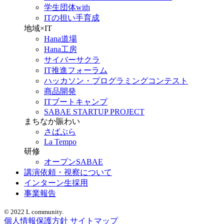
学生団体with
ITの担い手育成
地域×IT
Hana道場
Hana工房
サイバーサクラ
IT推進フォーラム
ハッカソン・プログラミングコンテスト
商品開発
ITブートキャンプ
SABAE STARTUP PROJECT
まちなか賑わい
さばぷら
La Tempo
研修
オープンSABAE
講演依頼・視察について
インターン生採用
事業報告
© 2022 L community.
個人情報保護方針
サイトマップ