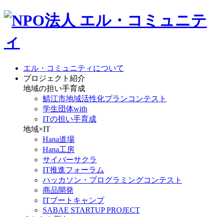
エル・コミュニティについて
プロジェクト紹介
地域の担い手育成
鯖江市地域活性化プランコンテスト
学生団体with
ITの担い手育成
地域×IT
Hana道場
Hana工房
サイバーサクラ
IT推進フォーラム
ハッカソン・プログラミングコンテスト
商品開発
ITブートキャンプ
SABAE STARTUP PROJECT