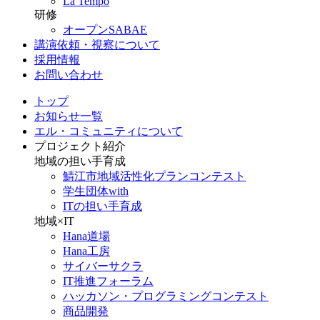
La Tempo
研修
オープンSABAE
講演依頼・視察について
採用情報
お問い合わせ
トップ
お知らせ一覧
エル・コミュニティについて
プロジェクト紹介
地域の担い手育成
鯖江市地域活性化プランコンテスト
学生団体with
ITの担い手育成
地域×IT
Hana道場
Hana工房
サイバーサクラ
IT推進フォーラム
ハッカソン・プログラミングコンテスト
商品開発