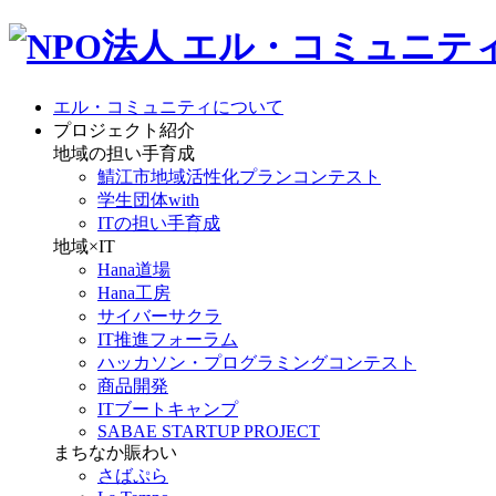
エル・コミュニティについて
プロジェクト紹介
地域の担い手育成
鯖江市地域活性化プランコンテスト
学生団体with
ITの担い手育成
地域×IT
Hana道場
Hana工房
サイバーサクラ
IT推進フォーラム
ハッカソン・プログラミングコンテスト
商品開発
ITブートキャンプ
SABAE STARTUP PROJECT
まちなか賑わい
さばぷら