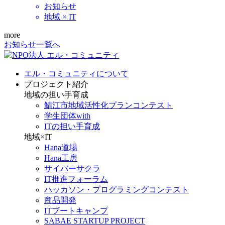
お知らせ
地域 × IT
more
お知らせ一覧へ
エル・コミュニティについて
プロジェクト紹介
地域の担い手育成
鯖江市地域活性化プランコンテスト
学生団体with
ITの担い手育成
地域×IT
Hana道場
Hana工房
サイバーサクラ
IT推進フォーラム
ハッカソン・プログラミングコンテスト
商品開発
ITブートキャンプ
SABAE STARTUP PROJECT