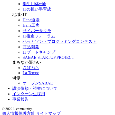
学生団体with
ITの担い手育成
地域×IT
Hana道場
Hana工房
サイバーサクラ
IT推進フォーラム
ハッカソン・プログラミングコンテスト
商品開発
ITブートキャンプ
SABAE STARTUP PROJECT
まちなか賑わい
さばぷら
La Tempo
研修
オープンSABAE
講演依頼・視察について
インターン生採用
事業報告
© 2022 L community.
個人情報保護方針
サイトマップ