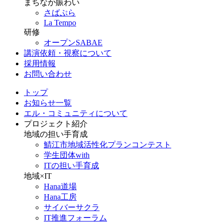
まちなか賑わい
さばぷら
La Tempo
研修
オープンSABAE
講演依頼・視察について
採用情報
お問い合わせ
トップ
お知らせ一覧
エル・コミュニティについて
プロジェクト紹介
地域の担い手育成
鯖江市地域活性化プランコンテスト
学生団体with
ITの担い手育成
地域×IT
Hana道場
Hana工房
サイバーサクラ
IT推進フォーラム