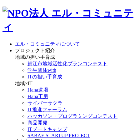
エル・コミュニティについて
プロジェクト紹介
地域の担い手育成
鯖江市地域活性化プランコンテスト
学生団体with
ITの担い手育成
地域×IT
Hana道場
Hana工房
サイバーサクラ
IT推進フォーラム
ハッカソン・プログラミングコンテスト
商品開発
ITブートキャンプ
SABAE STARTUP PROJECT