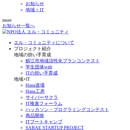
お知らせ
地域 × IT
more
お知らせ一覧へ
エル・コミュニティについて
プロジェクト紹介
地域の担い手育成
鯖江市地域活性化プランコンテスト
学生団体with
ITの担い手育成
地域×IT
Hana道場
Hana工房
サイバーサクラ
IT推進フォーラム
ハッカソン・プログラミングコンテスト
商品開発
ITブートキャンプ
SABAE STARTUP PROJECT