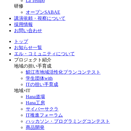
La Tempo
研修
オープンSABAE
講演依頼・視察について
採用情報
お問い合わせ
トップ
お知らせ一覧
エル・コミュニティについて
プロジェクト紹介
地域の担い手育成
鯖江市地域活性化プランコンテスト
学生団体with
ITの担い手育成
地域×IT
Hana道場
Hana工房
サイバーサクラ
IT推進フォーラム
ハッカソン・プログラミングコンテスト
商品開発