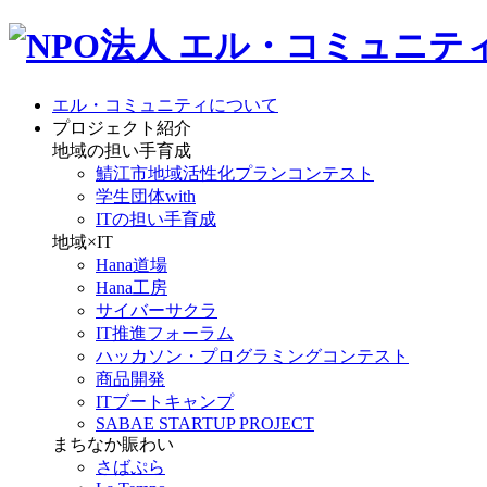
エル・コミュニティについて
プロジェクト紹介
地域の担い手育成
鯖江市地域活性化プランコンテスト
学生団体with
ITの担い手育成
地域×IT
Hana道場
Hana工房
サイバーサクラ
IT推進フォーラム
ハッカソン・プログラミングコンテスト
商品開発
ITブートキャンプ
SABAE STARTUP PROJECT
まちなか賑わい
さばぷら