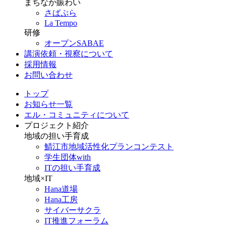
まちなか賑わい
さばぷら
La Tempo
研修
オープンSABAE
講演依頼・視察について
採用情報
お問い合わせ
トップ
お知らせ一覧
エル・コミュニティについて
プロジェクト紹介
地域の担い手育成
鯖江市地域活性化プランコンテスト
学生団体with
ITの担い手育成
地域×IT
Hana道場
Hana工房
サイバーサクラ
IT推進フォーラム