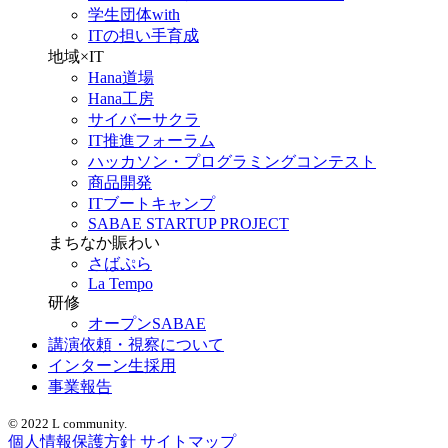
学生団体with
ITの担い手育成
地域×IT
Hana道場
Hana工房
サイバーサクラ
IT推進フォーラム
ハッカソン・プログラミングコンテスト
商品開発
ITブートキャンプ
SABAE STARTUP PROJECT
まちなか賑わい
さばぷら
La Tempo
研修
オープンSABAE
講演依頼・視察について
インターン生採用
事業報告
© 2022 L community.
個人情報保護方針
サイトマップ