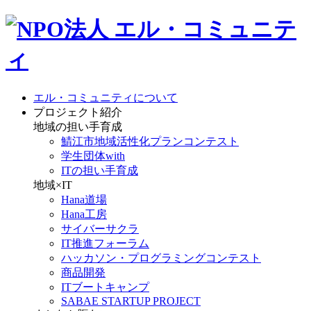
エル・コミュニティについて
プロジェクト紹介
地域の担い手育成
鯖江市地域活性化プランコンテスト
学生団体with
ITの担い手育成
地域×IT
Hana道場
Hana工房
サイバーサクラ
IT推進フォーラム
ハッカソン・プログラミングコンテスト
商品開発
ITブートキャンプ
SABAE STARTUP PROJECT