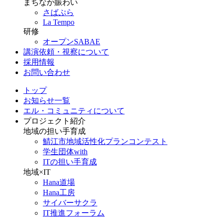
まちなか賑わい
さばぷら
La Tempo
研修
オープンSABAE
講演依頼・視察について
採用情報
お問い合わせ
トップ
お知らせ一覧
エル・コミュニティについて
プロジェクト紹介
地域の担い手育成
鯖江市地域活性化プランコンテスト
学生団体with
ITの担い手育成
地域×IT
Hana道場
Hana工房
サイバーサクラ
IT推進フォーラム