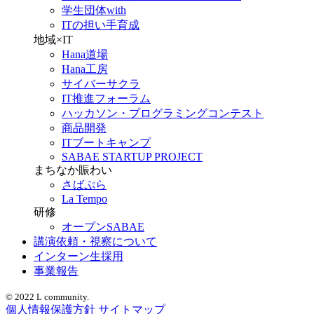
学生団体with
ITの担い手育成
地域×IT
Hana道場
Hana工房
サイバーサクラ
IT推進フォーラム
ハッカソン・プログラミングコンテスト
商品開発
ITブートキャンプ
SABAE STARTUP PROJECT
まちなか賑わい
さばぷら
La Tempo
研修
オープンSABAE
講演依頼・視察について
インターン生採用
事業報告
© 2022 L community.
個人情報保護方針
サイトマップ