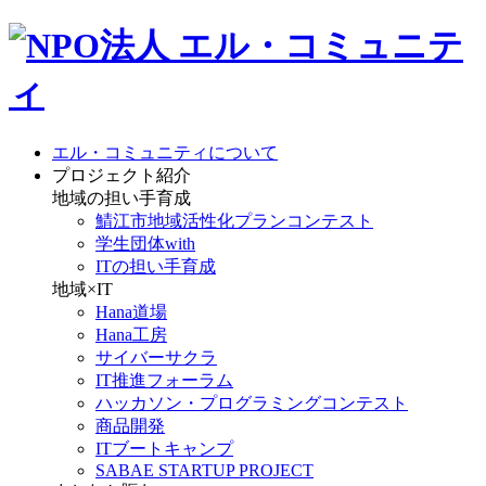
エル・コミュニティについて
プロジェクト紹介
地域の担い手育成
鯖江市地域活性化プランコンテスト
学生団体with
ITの担い手育成
地域×IT
Hana道場
Hana工房
サイバーサクラ
IT推進フォーラム
ハッカソン・プログラミングコンテスト
商品開発
ITブートキャンプ
SABAE STARTUP PROJECT