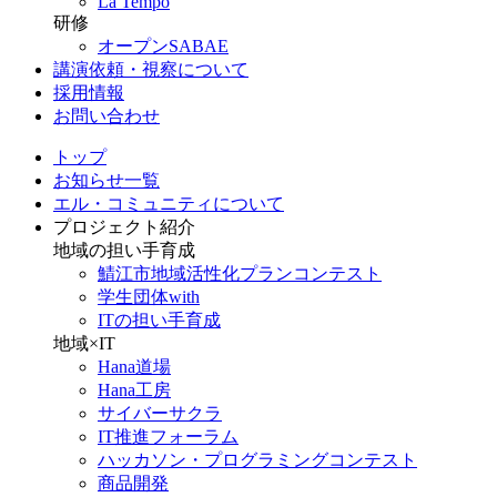
La Tempo
研修
オープンSABAE
講演依頼・視察について
採用情報
お問い合わせ
トップ
お知らせ一覧
エル・コミュニティについて
プロジェクト紹介
地域の担い手育成
鯖江市地域活性化プランコンテスト
学生団体with
ITの担い手育成
地域×IT
Hana道場
Hana工房
サイバーサクラ
IT推進フォーラム
ハッカソン・プログラミングコンテスト
商品開発