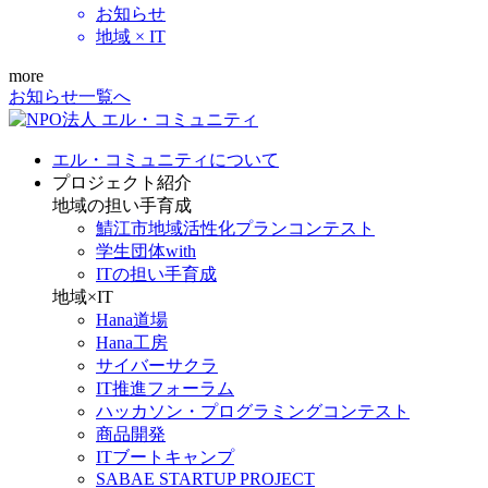
お知らせ
地域 × IT
more
お知らせ一覧へ
エル・コミュニティについて
プロジェクト紹介
地域の担い手育成
鯖江市地域活性化プランコンテスト
学生団体with
ITの担い手育成
地域×IT
Hana道場
Hana工房
サイバーサクラ
IT推進フォーラム
ハッカソン・プログラミングコンテスト
商品開発
ITブートキャンプ
SABAE STARTUP PROJECT