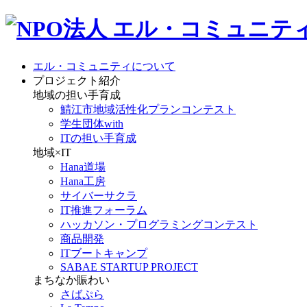
エル・コミュニティについて
プロジェクト紹介
地域の担い手育成
鯖江市地域活性化プランコンテスト
学生団体with
ITの担い手育成
地域×IT
Hana道場
Hana工房
サイバーサクラ
IT推進フォーラム
ハッカソン・プログラミングコンテスト
商品開発
ITブートキャンプ
SABAE STARTUP PROJECT
まちなか賑わい
さばぷら