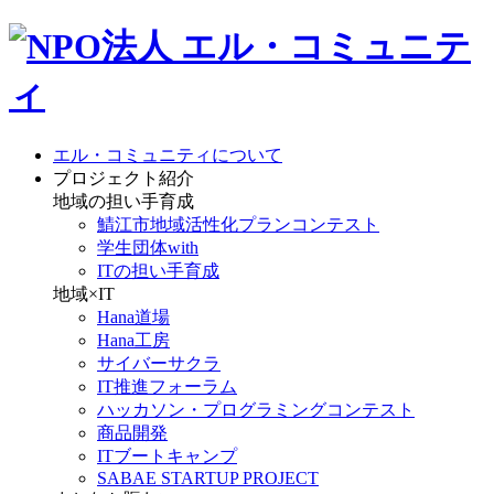
エル・コミュニティについて
プロジェクト紹介
地域の担い手育成
鯖江市地域活性化プランコンテスト
学生団体with
ITの担い手育成
地域×IT
Hana道場
Hana工房
サイバーサクラ
IT推進フォーラム
ハッカソン・プログラミングコンテスト
商品開発
ITブートキャンプ
SABAE STARTUP PROJECT