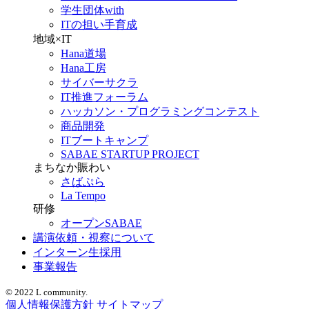
学生団体with
ITの担い手育成
地域×IT
Hana道場
Hana工房
サイバーサクラ
IT推進フォーラム
ハッカソン・プログラミングコンテスト
商品開発
ITブートキャンプ
SABAE STARTUP PROJECT
まちなか賑わい
さばぷら
La Tempo
研修
オープンSABAE
講演依頼・視察について
インターン生採用
事業報告
© 2022 L community.
個人情報保護方針
サイトマップ