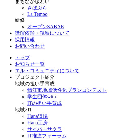
まちなか賑わい
さばぷら
La Tempo
研修
オープンSABAE
講演依頼・視察について
採用情報
お問い合わせ
トップ
お知らせ一覧
エル・コミュニティについて
プロジェクト紹介
地域の担い手育成
鯖江市地域活性化プランコンテスト
学生団体with
ITの担い手育成
地域×IT
Hana道場
Hana工房
サイバーサクラ
IT推進フォーラム