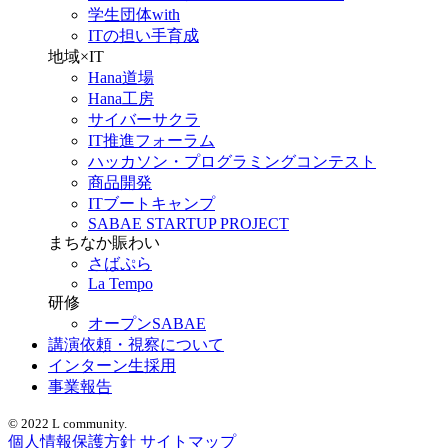
学生団体with
ITの担い手育成
地域×IT
Hana道場
Hana工房
サイバーサクラ
IT推進フォーラム
ハッカソン・プログラミングコンテスト
商品開発
ITブートキャンプ
SABAE STARTUP PROJECT
まちなか賑わい
さばぷら
La Tempo
研修
オープンSABAE
講演依頼・視察について
インターン生採用
事業報告
© 2022 L community.
個人情報保護方針
サイトマップ