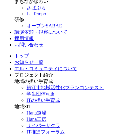
まちなか賑わい
さばぷら
La Tempo
研修
オープンSABAE
講演依頼・視察について
採用情報
お問い合わせ
トップ
お知らせ一覧
エル・コミュニティについて
プロジェクト紹介
地域の担い手育成
鯖江市地域活性化プランコンテスト
学生団体with
ITの担い手育成
地域×IT
Hana道場
Hana工房
サイバーサクラ
IT推進フォーラム