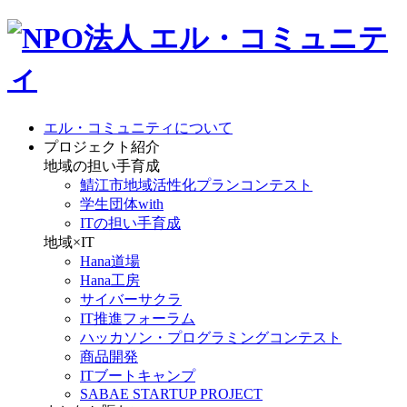
エル・コミュニティについて
プロジェクト紹介
地域の担い手育成
鯖江市地域活性化プランコンテスト
学生団体with
ITの担い手育成
地域×IT
Hana道場
Hana工房
サイバーサクラ
IT推進フォーラム
ハッカソン・プログラミングコンテスト
商品開発
ITブートキャンプ
SABAE STARTUP PROJECT