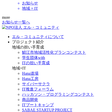
お知らせ
地域 × IT
more
お知らせ一覧へ
エル・コミュニティについて
プロジェクト紹介
地域の担い手育成
鯖江市地域活性化プランコンテスト
学生団体with
ITの担い手育成
地域×IT
Hana道場
Hana工房
サイバーサクラ
IT推進フォーラム
ハッカソン・プログラミングコンテスト
商品開発
ITブートキャンプ
SABAE STARTUP PROJECT