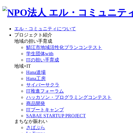
エル・コミュニティについて
プロジェクト紹介
地域の担い手育成
鯖江市地域活性化プランコンテスト
学生団体with
ITの担い手育成
地域×IT
Hana道場
Hana工房
サイバーサクラ
IT推進フォーラム
ハッカソン・プログラミングコンテスト
商品開発
ITブートキャンプ
SABAE STARTUP PROJECT
まちなか賑わい
さばぷら