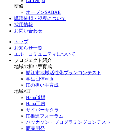
La Tempo
研修
オープンSABAE
講演依頼・視察について
採用情報
お問い合わせ
トップ
お知らせ一覧
エル・コミュニティについて
プロジェクト紹介
地域の担い手育成
鯖江市地域活性化プランコンテスト
学生団体with
ITの担い手育成
地域×IT
Hana道場
Hana工房
サイバーサクラ
IT推進フォーラム
ハッカソン・プログラミングコンテスト
商品開発