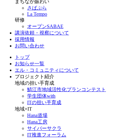
まちなか賑わい
さばぷら
La Tempo
研修
オープンSABAE
講演依頼・視察について
採用情報
お問い合わせ
トップ
お知らせ一覧
エル・コミュニティについて
プロジェクト紹介
地域の担い手育成
鯖江市地域活性化プランコンテスト
学生団体with
ITの担い手育成
地域×IT
Hana道場
Hana工房
サイバーサクラ
IT推進フォーラム