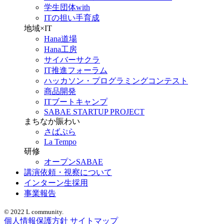
学生団体with
ITの担い手育成
地域×IT
Hana道場
Hana工房
サイバーサクラ
IT推進フォーラム
ハッカソン・プログラミングコンテスト
商品開発
ITブートキャンプ
SABAE STARTUP PROJECT
まちなか賑わい
さばぷら
La Tempo
研修
オープンSABAE
講演依頼・視察について
インターン生採用
事業報告
© 2022 L community.
個人情報保護方針
サイトマップ