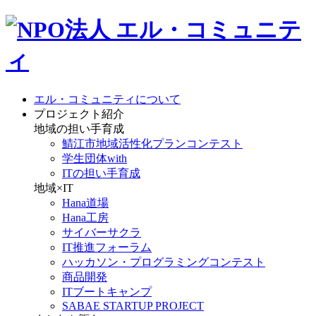
エル・コミュニティについて
プロジェクト紹介
地域の担い手育成
鯖江市地域活性化プランコンテスト
学生団体with
ITの担い手育成
地域×IT
Hana道場
Hana工房
サイバーサクラ
IT推進フォーラム
ハッカソン・プログラミングコンテスト
商品開発
ITブートキャンプ
SABAE STARTUP PROJECT