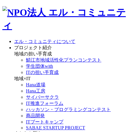
エル・コミュニティについて
プロジェクト紹介
地域の担い手育成
鯖江市地域活性化プランコンテスト
学生団体with
ITの担い手育成
地域×IT
Hana道場
Hana工房
サイバーサクラ
IT推進フォーラム
ハッカソン・プログラミングコンテスト
商品開発
ITブートキャンプ
SABAE STARTUP PROJECT