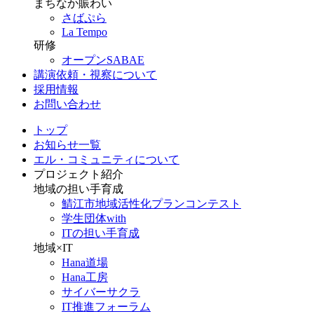
まちなか賑わい
さばぷら
La Tempo
研修
オープンSABAE
講演依頼・視察について
採用情報
お問い合わせ
トップ
お知らせ一覧
エル・コミュニティについて
プロジェクト紹介
地域の担い手育成
鯖江市地域活性化プランコンテスト
学生団体with
ITの担い手育成
地域×IT
Hana道場
Hana工房
サイバーサクラ
IT推進フォーラム