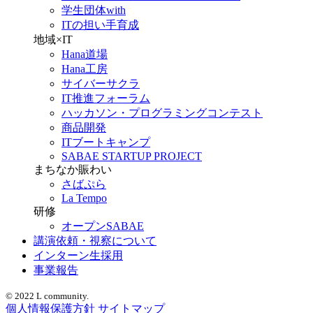
学生団体with
ITの担い手育成
地域×IT
Hana道場
Hana工房
サイバーサクラ
IT推進フォーラム
ハッカソン・プログラミングコンテスト
商品開発
ITブートキャンプ
SABAE STARTUP PROJECT
まちなか賑わい
さばぷら
La Tempo
研修
オープンSABAE
講演依頼・視察について
インターン生採用
事業報告
© 2022 L community.
個人情報保護方針
サイトマップ