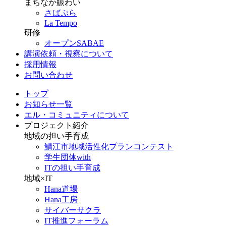
まちなか賑わい
さばぷら
La Tempo
研修
オープンSABAE
講演依頼・視察について
採用情報
お問い合わせ
トップ
お知らせ一覧
エル・コミュニティについて
プロジェクト紹介
地域の担い手育成
鯖江市地域活性化プランコンテスト
学生団体with
ITの担い手育成
地域×IT
Hana道場
Hana工房
サイバーサクラ
IT推進フォーラム