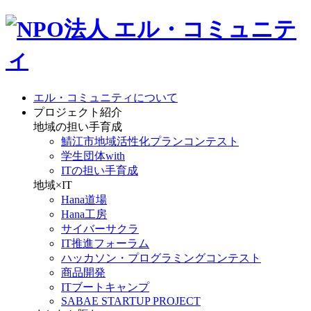
エル・コミュニティについて
プロジェクト紹介
地域の担い手育成
鯖江市地域活性化プランコンテスト
学生団体with
ITの担い手育成
地域×IT
Hana道場
Hana工房
サイバーサクラ
IT推進フォーラム
ハッカソン・プログラミングコンテスト
商品開発
ITブートキャンプ
SABAE STARTUP PROJECT