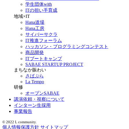
学生団体with
ITの担い手育成
地域×IT
Hana道場
Hana工房
サイバーサクラ
IT推進フォーラム
ハッカソン・プログラミングコンテスト
商品開発
ITブートキャンプ
SABAE STARTUP PROJECT
まちなか賑わい
さばぷら
La Tempo
研修
オープンSABAE
講演依頼・視察について
インターン生採用
事業報告
© 2022 L community.
個人情報保護方針
サイトマップ