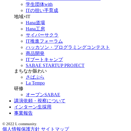
学生団体with
ITの担い手育成
地域×IT
Hana道場
Hana工房
サイバーサクラ
IT推進フォーラム
ハッカソン・プログラミングコンテスト
商品開発
ITブートキャンプ
SABAE STARTUP PROJECT
まちなか賑わい
さばぷら
La Tempo
研修
オープンSABAE
講演依頼・視察について
インターン生採用
事業報告
© 2022 L community.
個人情報保護方針
サイトマップ