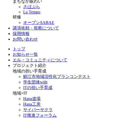
まちなか賑わい
さばぷら
La Tempo
研修
オープンSABAE
講演依頼・視察について
採用情報
お問い合わせ
トップ
お知らせ一覧
エル・コミュニティについて
プロジェクト紹介
地域の担い手育成
鯖江市地域活性化プランコンテスト
学生団体with
ITの担い手育成
地域×IT
Hana道場
Hana工房
サイバーサクラ
IT推進フォーラム