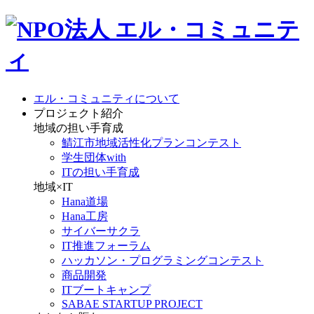
エル・コミュニティについて
プロジェクト紹介
地域の担い手育成
鯖江市地域活性化プランコンテスト
学生団体with
ITの担い手育成
地域×IT
Hana道場
Hana工房
サイバーサクラ
IT推進フォーラム
ハッカソン・プログラミングコンテスト
商品開発
ITブートキャンプ
SABAE STARTUP PROJECT