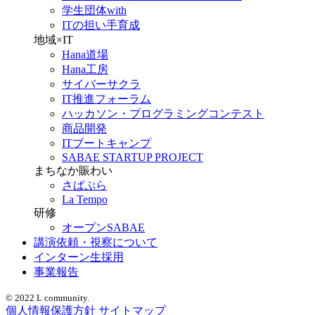
学生団体with
ITの担い手育成
地域×IT
Hana道場
Hana工房
サイバーサクラ
IT推進フォーラム
ハッカソン・プログラミングコンテスト
商品開発
ITブートキャンプ
SABAE STARTUP PROJECT
まちなか賑わい
さばぷら
La Tempo
研修
オープンSABAE
講演依頼・視察について
インターン生採用
事業報告
© 2022 L community.
個人情報保護方針
サイトマップ