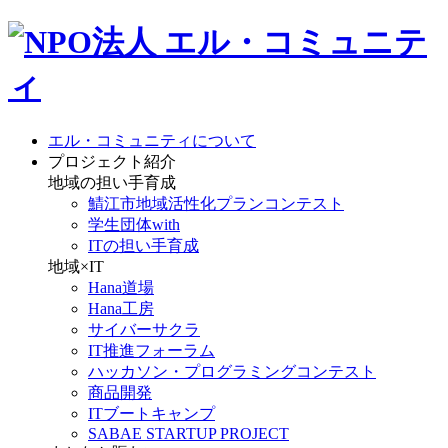
エル・コミュニティについて
プロジェクト紹介
地域の担い手育成
鯖江市地域活性化プランコンテスト
学生団体with
ITの担い手育成
地域×IT
Hana道場
Hana工房
サイバーサクラ
IT推進フォーラム
ハッカソン・プログラミングコンテスト
商品開発
ITブートキャンプ
SABAE STARTUP PROJECT