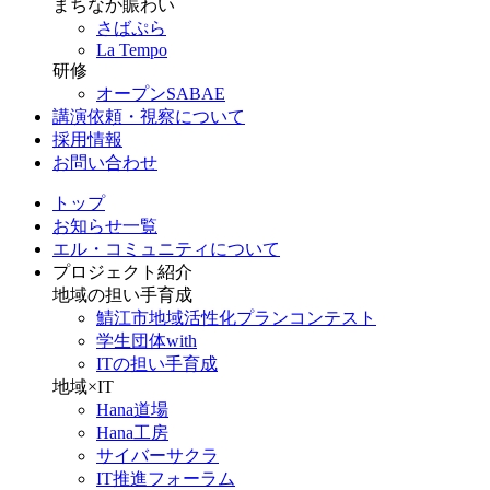
まちなか賑わい
さばぷら
La Tempo
研修
オープンSABAE
講演依頼・視察について
採用情報
お問い合わせ
トップ
お知らせ一覧
エル・コミュニティについて
プロジェクト紹介
地域の担い手育成
鯖江市地域活性化プランコンテスト
学生団体with
ITの担い手育成
地域×IT
Hana道場
Hana工房
サイバーサクラ
IT推進フォーラム