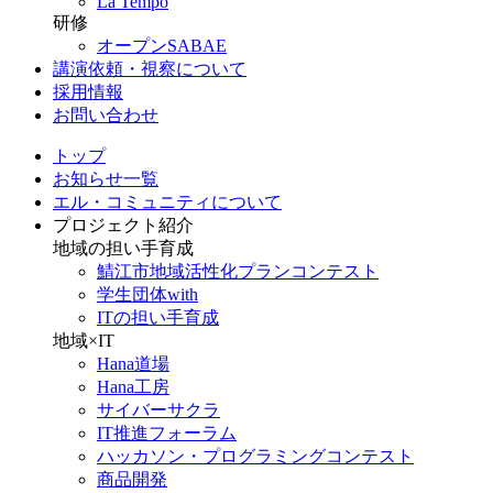
La Tempo
研修
オープンSABAE
講演依頼・視察について
採用情報
お問い合わせ
トップ
お知らせ一覧
エル・コミュニティについて
プロジェクト紹介
地域の担い手育成
鯖江市地域活性化プランコンテスト
学生団体with
ITの担い手育成
地域×IT
Hana道場
Hana工房
サイバーサクラ
IT推進フォーラム
ハッカソン・プログラミングコンテスト
商品開発