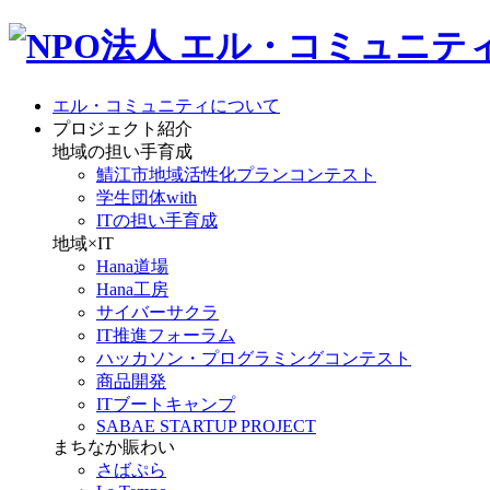
エル・コミュニティについて
プロジェクト紹介
地域の担い手育成
鯖江市地域活性化プランコンテスト
学生団体with
ITの担い手育成
地域×IT
Hana道場
Hana工房
サイバーサクラ
IT推進フォーラム
ハッカソン・プログラミングコンテスト
商品開発
ITブートキャンプ
SABAE STARTUP PROJECT
まちなか賑わい
さばぷら