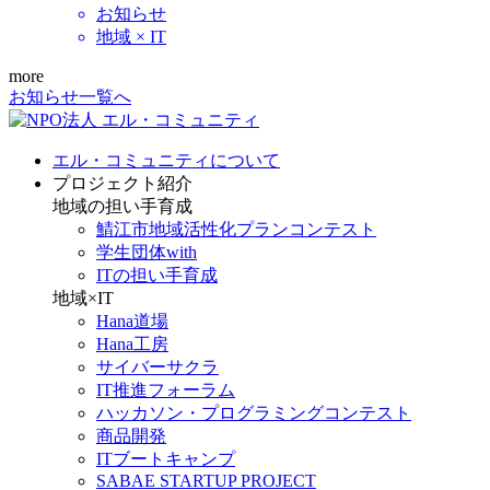
お知らせ
地域 × IT
more
お知らせ一覧へ
エル・コミュニティについて
プロジェクト紹介
地域の担い手育成
鯖江市地域活性化プランコンテスト
学生団体with
ITの担い手育成
地域×IT
Hana道場
Hana工房
サイバーサクラ
IT推進フォーラム
ハッカソン・プログラミングコンテスト
商品開発
ITブートキャンプ
SABAE STARTUP PROJECT