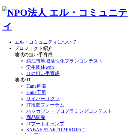
エル・コミュニティについて
プロジェクト紹介
地域の担い手育成
鯖江市地域活性化プランコンテスト
学生団体with
ITの担い手育成
地域×IT
Hana道場
Hana工房
サイバーサクラ
IT推進フォーラム
ハッカソン・プログラミングコンテスト
商品開発
ITブートキャンプ
SABAE STARTUP PROJECT