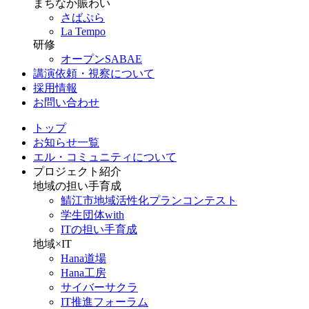
まちなか賑わい
さばぷら
La Tempo
研修
オープンSABAE
講演依頼・視察について
採用情報
お問い合わせ
トップ
お知らせ一覧
エル・コミュニティについて
プロジェクト紹介
地域の担い手育成
鯖江市地域活性化プランコンテスト
学生団体with
ITの担い手育成
地域×IT
Hana道場
Hana工房
サイバーサクラ
IT推進フォーラム