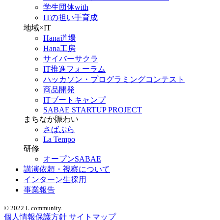
学生団体with
ITの担い手育成
地域×IT
Hana道場
Hana工房
サイバーサクラ
IT推進フォーラム
ハッカソン・プログラミングコンテスト
商品開発
ITブートキャンプ
SABAE STARTUP PROJECT
まちなか賑わい
さばぷら
La Tempo
研修
オープンSABAE
講演依頼・視察について
インターン生採用
事業報告
© 2022 L community.
個人情報保護方針
サイトマップ