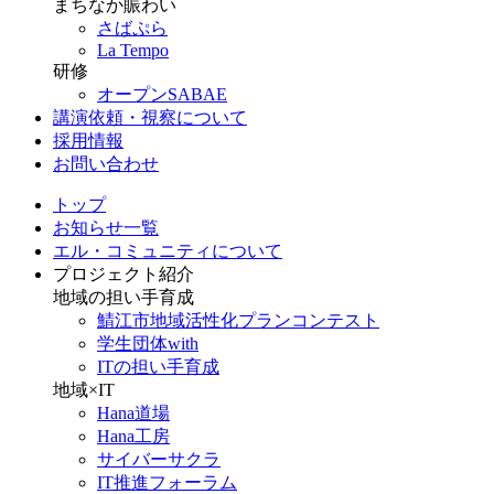
まちなか賑わい
さばぷら
La Tempo
研修
オープンSABAE
講演依頼・視察について
採用情報
お問い合わせ
トップ
お知らせ一覧
エル・コミュニティについて
プロジェクト紹介
地域の担い手育成
鯖江市地域活性化プランコンテスト
学生団体with
ITの担い手育成
地域×IT
Hana道場
Hana工房
サイバーサクラ
IT推進フォーラム