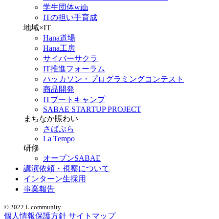
学生団体with
ITの担い手育成
地域×IT
Hana道場
Hana工房
サイバーサクラ
IT推進フォーラム
ハッカソン・プログラミングコンテスト
商品開発
ITブートキャンプ
SABAE STARTUP PROJECT
まちなか賑わい
さばぷら
La Tempo
研修
オープンSABAE
講演依頼・視察について
インターン生採用
事業報告
© 2022 L community.
個人情報保護方針
サイトマップ