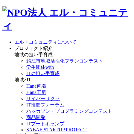
エル・コミュニティについて
プロジェクト紹介
地域の担い手育成
鯖江市地域活性化プランコンテスト
学生団体with
ITの担い手育成
地域×IT
Hana道場
Hana工房
サイバーサクラ
IT推進フォーラム
ハッカソン・プログラミングコンテスト
商品開発
ITブートキャンプ
SABAE STARTUP PROJECT