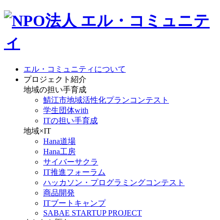
エル・コミュニティについて
プロジェクト紹介
地域の担い手育成
鯖江市地域活性化プランコンテスト
学生団体with
ITの担い手育成
地域×IT
Hana道場
Hana工房
サイバーサクラ
IT推進フォーラム
ハッカソン・プログラミングコンテスト
商品開発
ITブートキャンプ
SABAE STARTUP PROJECT