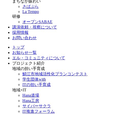
まちなか賑わい
さばぷら
La Tempo
研修
オープンSABAE
講演依頼・視察について
採用情報
お問い合わせ
トップ
お知らせ一覧
エル・コミュニティについて
プロジェクト紹介
地域の担い手育成
鯖江市地域活性化プランコンテスト
学生団体with
ITの担い手育成
地域×IT
Hana道場
Hana工房
サイバーサクラ
IT推進フォーラム