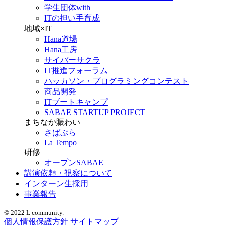
学生団体with
ITの担い手育成
地域×IT
Hana道場
Hana工房
サイバーサクラ
IT推進フォーラム
ハッカソン・プログラミングコンテスト
商品開発
ITブートキャンプ
SABAE STARTUP PROJECT
まちなか賑わい
さばぷら
La Tempo
研修
オープンSABAE
講演依頼・視察について
インターン生採用
事業報告
© 2022 L community.
個人情報保護方針
サイトマップ