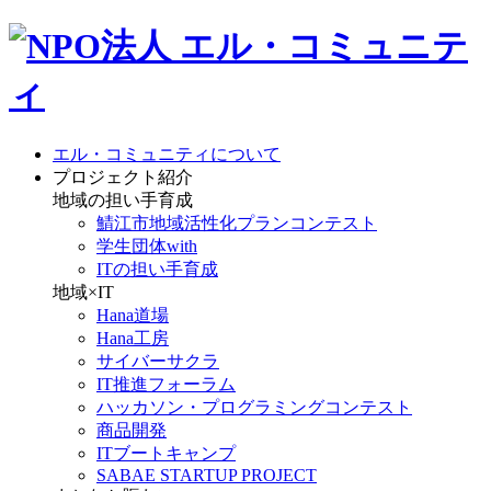
エル・コミュニティについて
プロジェクト紹介
地域の担い手育成
鯖江市地域活性化プランコンテスト
学生団体with
ITの担い手育成
地域×IT
Hana道場
Hana工房
サイバーサクラ
IT推進フォーラム
ハッカソン・プログラミングコンテスト
商品開発
ITブートキャンプ
SABAE STARTUP PROJECT