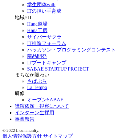
学生団体with
ITの担い手育成
地域×IT
Hana道場
Hana工房
サイバーサクラ
IT推進フォーラム
ハッカソン・プログラミングコンテスト
商品開発
ITブートキャンプ
SABAE STARTUP PROJECT
まちなか賑わい
さばぷら
La Tempo
研修
オープンSABAE
講演依頼・視察について
インターン生採用
事業報告
© 2022 L community.
個人情報保護方針
サイトマップ