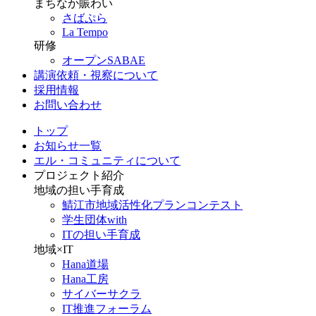
まちなか賑わい
さばぷら
La Tempo
研修
オープンSABAE
講演依頼・視察について
採用情報
お問い合わせ
トップ
お知らせ一覧
エル・コミュニティについて
プロジェクト紹介
地域の担い手育成
鯖江市地域活性化プランコンテスト
学生団体with
ITの担い手育成
地域×IT
Hana道場
Hana工房
サイバーサクラ
IT推進フォーラム