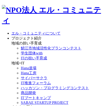
エル・コミュニティについて
プロジェクト紹介
地域の担い手育成
鯖江市地域活性化プランコンテスト
学生団体with
ITの担い手育成
地域×IT
Hana道場
Hana工房
サイバーサクラ
IT推進フォーラム
ハッカソン・プログラミングコンテスト
商品開発
ITブートキャンプ
SABAE STARTUP PROJECT