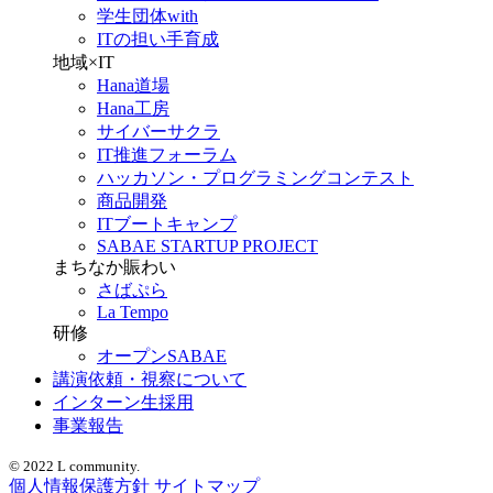
学生団体with
ITの担い手育成
地域×IT
Hana道場
Hana工房
サイバーサクラ
IT推進フォーラム
ハッカソン・プログラミングコンテスト
商品開発
ITブートキャンプ
SABAE STARTUP PROJECT
まちなか賑わい
さばぷら
La Tempo
研修
オープンSABAE
講演依頼・視察について
インターン生採用
事業報告
© 2022 L community.
個人情報保護方針
サイトマップ