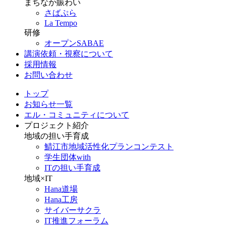
まちなか賑わい
さばぷら
La Tempo
研修
オープンSABAE
講演依頼・視察について
採用情報
お問い合わせ
トップ
お知らせ一覧
エル・コミュニティについて
プロジェクト紹介
地域の担い手育成
鯖江市地域活性化プランコンテスト
学生団体with
ITの担い手育成
地域×IT
Hana道場
Hana工房
サイバーサクラ
IT推進フォーラム