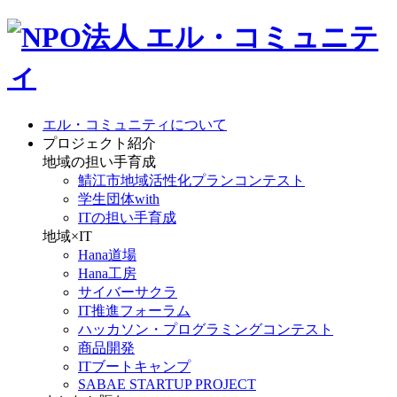
エル・コミュニティについて
プロジェクト紹介
地域の担い手育成
鯖江市地域活性化プランコンテスト
学生団体with
ITの担い手育成
地域×IT
Hana道場
Hana工房
サイバーサクラ
IT推進フォーラム
ハッカソン・プログラミングコンテスト
商品開発
ITブートキャンプ
SABAE STARTUP PROJECT