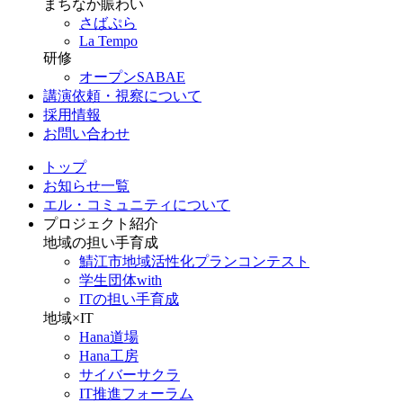
まちなか賑わい
さばぷら
La Tempo
研修
オープンSABAE
講演依頼・視察について
採用情報
お問い合わせ
トップ
お知らせ一覧
エル・コミュニティについて
プロジェクト紹介
地域の担い手育成
鯖江市地域活性化プランコンテスト
学生団体with
ITの担い手育成
地域×IT
Hana道場
Hana工房
サイバーサクラ
IT推進フォーラム