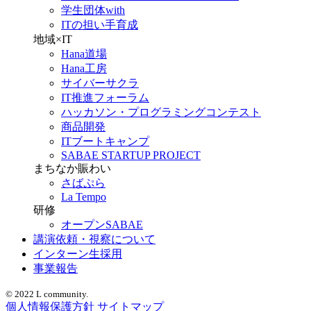
学生団体with
ITの担い手育成
地域×IT
Hana道場
Hana工房
サイバーサクラ
IT推進フォーラム
ハッカソン・プログラミングコンテスト
商品開発
ITブートキャンプ
SABAE STARTUP PROJECT
まちなか賑わい
さばぷら
La Tempo
研修
オープンSABAE
講演依頼・視察について
インターン生採用
事業報告
© 2022 L community.
個人情報保護方針
サイトマップ