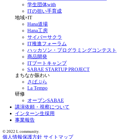
学生団体with
ITの担い手育成
地域×IT
Hana道場
Hana工房
サイバーサクラ
IT推進フォーラム
ハッカソン・プログラミングコンテスト
商品開発
ITブートキャンプ
SABAE STARTUP PROJECT
まちなか賑わい
さばぷら
La Tempo
研修
オープンSABAE
講演依頼・視察について
インターン生採用
事業報告
© 2022 L community.
個人情報保護方針
サイトマップ