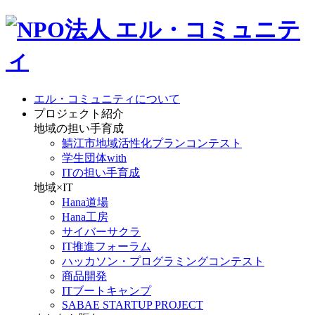
エル・コミュニティについて
プロジェクト紹介
地域の担い手育成
鯖江市地域活性化プランコンテスト
学生団体with
ITの担い手育成
地域×IT
Hana道場
Hana工房
サイバーサクラ
IT推進フォーラム
ハッカソン・プログラミングコンテスト
商品開発
ITブートキャンプ
SABAE STARTUP PROJECT