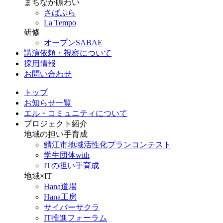
まちなか賑わい
さばぷら
La Tempo
研修
オープンSABAE
講演依頼・視察について
採用情報
お問い合わせ
トップ
お知らせ一覧
エル・コミュニティについて
プロジェクト紹介
地域の担い手育成
鯖江市地域活性化プランコンテスト
学生団体with
ITの担い手育成
地域×IT
Hana道場
Hana工房
サイバーサクラ
IT推進フォーラム