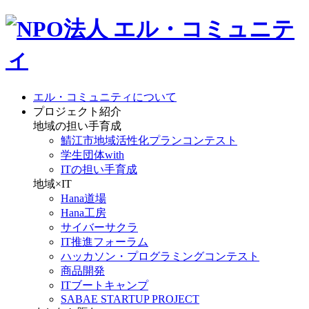
エル・コミュニティについて
プロジェクト紹介
地域の担い手育成
鯖江市地域活性化プランコンテスト
学生団体with
ITの担い手育成
地域×IT
Hana道場
Hana工房
サイバーサクラ
IT推進フォーラム
ハッカソン・プログラミングコンテスト
商品開発
ITブートキャンプ
SABAE STARTUP PROJECT