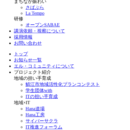
まちなか賑わい
さばぷら
La Tempo
研修
オープンSABAE
講演依頼・視察について
採用情報
お問い合わせ
トップ
お知らせ一覧
エル・コミュニティについて
プロジェクト紹介
地域の担い手育成
鯖江市地域活性化プランコンテスト
学生団体with
ITの担い手育成
地域×IT
Hana道場
Hana工房
サイバーサクラ
IT推進フォーラム