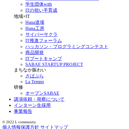
学生団体with
ITの担い手育成
地域×IT
Hana道場
Hana工房
サイバーサクラ
IT推進フォーラム
ハッカソン・プログラミングコンテスト
商品開発
ITブートキャンプ
SABAE STARTUP PROJECT
まちなか賑わい
さばぷら
La Tempo
研修
オープンSABAE
講演依頼・視察について
インターン生採用
事業報告
© 2022 L community.
個人情報保護方針
サイトマップ