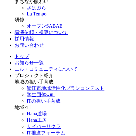
まちなか賑わい
さばぷら
La Tempo
研修
オープンSABAE
講演依頼・視察について
採用情報
お問い合わせ
トップ
お知らせ一覧
エル・コミュニティについて
プロジェクト紹介
地域の担い手育成
鯖江市地域活性化プランコンテスト
学生団体with
ITの担い手育成
地域×IT
Hana道場
Hana工房
サイバーサクラ
IT推進フォーラム