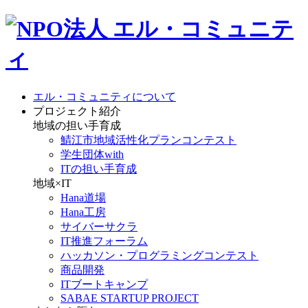
エル・コミュニティについて
プロジェクト紹介
地域の担い手育成
鯖江市地域活性化プランコンテスト
学生団体with
ITの担い手育成
地域×IT
Hana道場
Hana工房
サイバーサクラ
IT推進フォーラム
ハッカソン・プログラミングコンテスト
商品開発
ITブートキャンプ
SABAE STARTUP PROJECT