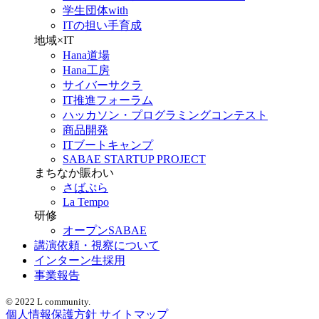
学生団体with
ITの担い手育成
地域×IT
Hana道場
Hana工房
サイバーサクラ
IT推進フォーラム
ハッカソン・プログラミングコンテスト
商品開発
ITブートキャンプ
SABAE STARTUP PROJECT
まちなか賑わい
さばぷら
La Tempo
研修
オープンSABAE
講演依頼・視察について
インターン生採用
事業報告
© 2022 L community.
個人情報保護方針
サイトマップ