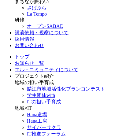
まちなか賑わい
さばぷら
La Tempo
研修
オープンSABAE
講演依頼・視察について
採用情報
お問い合わせ
トップ
お知らせ一覧
エル・コミュニティについて
プロジェクト紹介
地域の担い手育成
鯖江市地域活性化プランコンテスト
学生団体with
ITの担い手育成
地域×IT
Hana道場
Hana工房
サイバーサクラ
IT推進フォーラム