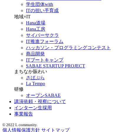
学生団体with
ITの担い手育成
地域×IT
Hana道場
Hana工房
サイバーサクラ
IT推進フォーラム
ハッカソン・プログラミングコンテスト
商品開発
ITブートキャンプ
SABAE STARTUP PROJECT
まちなか賑わい
さばぷら
La Tempo
研修
オープンSABAE
講演依頼・視察について
インターン生採用
事業報告
© 2022 L community.
個人情報保護方針
サイトマップ