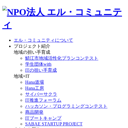
エル・コミュニティについて
プロジェクト紹介
地域の担い手育成
鯖江市地域活性化プランコンテスト
学生団体with
ITの担い手育成
地域×IT
Hana道場
Hana工房
サイバーサクラ
IT推進フォーラム
ハッカソン・プログラミングコンテスト
商品開発
ITブートキャンプ
SABAE STARTUP PROJECT