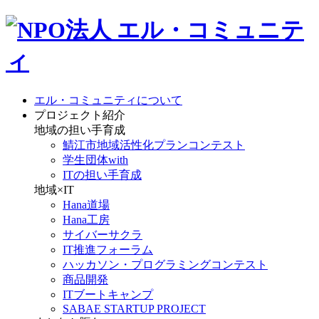
エル・コミュニティについて
プロジェクト紹介
地域の担い手育成
鯖江市地域活性化プランコンテスト
学生団体with
ITの担い手育成
地域×IT
Hana道場
Hana工房
サイバーサクラ
IT推進フォーラム
ハッカソン・プログラミングコンテスト
商品開発
ITブートキャンプ
SABAE STARTUP PROJECT