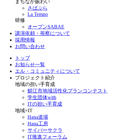
まちなか賑わい
さばぷら
La Tempo
研修
オープンSABAE
講演依頼・視察について
採用情報
お問い合わせ
トップ
お知らせ一覧
エル・コミュニティについて
プロジェクト紹介
地域の担い手育成
鯖江市地域活性化プランコンテスト
学生団体with
ITの担い手育成
地域×IT
Hana道場
Hana工房
サイバーサクラ
IT推進フォーラム