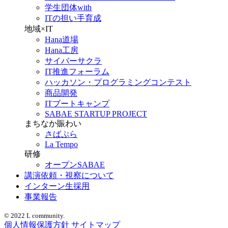
学生団体with
ITの担い手育成
地域×IT
Hana道場
Hana工房
サイバーサクラ
IT推進フォーラム
ハッカソン・プログラミングコンテスト
商品開発
ITブートキャンプ
SABAE STARTUP PROJECT
まちなか賑わい
さばぷら
La Tempo
研修
オープンSABAE
講演依頼・視察について
インターン生採用
事業報告
© 2022 L community.
個人情報保護方針
サイトマップ