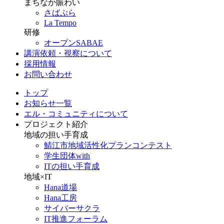
まちなか賑わい
さばぷら
La Tempo
研修
オープンSABAE
講演依頼・視察について
採用情報
お問い合わせ
トップ
お知らせ一覧
エル・コミュニティについて
プロジェクト紹介
地域の担い手育成
鯖江市地域活性化プランコンテスト
学生団体with
ITの担い手育成
地域×IT
Hana道場
Hana工房
サイバーサクラ
IT推進フォーラム