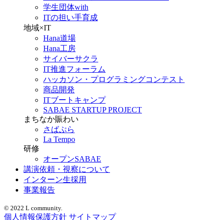
学生団体with
ITの担い手育成
地域×IT
Hana道場
Hana工房
サイバーサクラ
IT推進フォーラム
ハッカソン・プログラミングコンテスト
商品開発
ITブートキャンプ
SABAE STARTUP PROJECT
まちなか賑わい
さばぷら
La Tempo
研修
オープンSABAE
講演依頼・視察について
インターン生採用
事業報告
© 2022 L community.
個人情報保護方針
サイトマップ