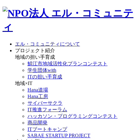
エル・コミュニティについて
プロジェクト紹介
地域の担い手育成
鯖江市地域活性化プランコンテスト
学生団体with
ITの担い手育成
地域×IT
Hana道場
Hana工房
サイバーサクラ
IT推進フォーラム
ハッカソン・プログラミングコンテスト
商品開発
ITブートキャンプ
SABAE STARTUP PROJECT