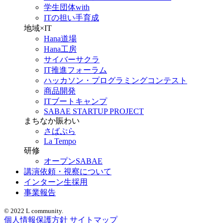
学生団体with
ITの担い手育成
地域×IT
Hana道場
Hana工房
サイバーサクラ
IT推進フォーラム
ハッカソン・プログラミングコンテスト
商品開発
ITブートキャンプ
SABAE STARTUP PROJECT
まちなか賑わい
さばぷら
La Tempo
研修
オープンSABAE
講演依頼・視察について
インターン生採用
事業報告
© 2022 L community.
個人情報保護方針
サイトマップ