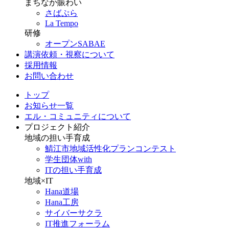
まちなか賑わい
さばぷら
La Tempo
研修
オープンSABAE
講演依頼・視察について
採用情報
お問い合わせ
トップ
お知らせ一覧
エル・コミュニティについて
プロジェクト紹介
地域の担い手育成
鯖江市地域活性化プランコンテスト
学生団体with
ITの担い手育成
地域×IT
Hana道場
Hana工房
サイバーサクラ
IT推進フォーラム