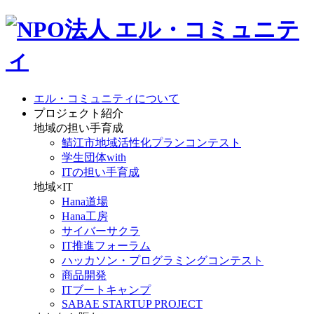
エル・コミュニティについて
プロジェクト紹介
地域の担い手育成
鯖江市地域活性化プランコンテスト
学生団体with
ITの担い手育成
地域×IT
Hana道場
Hana工房
サイバーサクラ
IT推進フォーラム
ハッカソン・プログラミングコンテスト
商品開発
ITブートキャンプ
SABAE STARTUP PROJECT