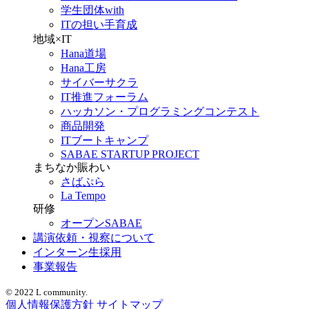
学生団体with
ITの担い手育成
地域×IT
Hana道場
Hana工房
サイバーサクラ
IT推進フォーラム
ハッカソン・プログラミングコンテスト
商品開発
ITブートキャンプ
SABAE STARTUP PROJECT
まちなか賑わい
さばぷら
La Tempo
研修
オープンSABAE
講演依頼・視察について
インターン生採用
事業報告
© 2022 L community.
個人情報保護方針
サイトマップ