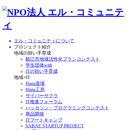
エル・コミュニティについて
プロジェクト紹介
地域の担い手育成
鯖江市地域活性化プランコンテスト
学生団体with
ITの担い手育成
地域×IT
Hana道場
Hana工房
サイバーサクラ
IT推進フォーラム
ハッカソン・プログラミングコンテスト
商品開発
ITブートキャンプ
SABAE STARTUP PROJECT