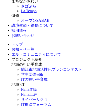
まちなか賑わい
さばぷら
La Tempo
研修
オープンSABAE
講演依頼・視察について
採用情報
お問い合わせ
トップ
お知らせ一覧
エル・コミュニティについて
プロジェクト紹介
地域の担い手育成
鯖江市地域活性化プランコンテスト
学生団体with
ITの担い手育成
地域×IT
Hana道場
Hana工房
サイバーサクラ
IT推進フォーラム