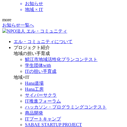
お知らせ
地域 × IT
more
お知らせ一覧へ
エル・コミュニティについて
プロジェクト紹介
地域の担い手育成
鯖江市地域活性化プランコンテスト
学生団体with
ITの担い手育成
地域×IT
Hana道場
Hana工房
サイバーサクラ
IT推進フォーラム
ハッカソン・プログラミングコンテスト
商品開発
ITブートキャンプ
SABAE STARTUP PROJECT