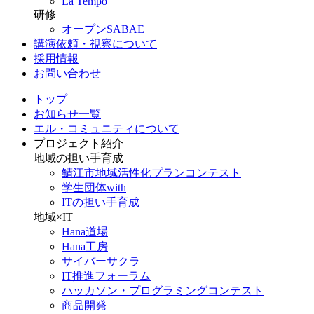
La Tempo
研修
オープンSABAE
講演依頼・視察について
採用情報
お問い合わせ
トップ
お知らせ一覧
エル・コミュニティについて
プロジェクト紹介
地域の担い手育成
鯖江市地域活性化プランコンテスト
学生団体with
ITの担い手育成
地域×IT
Hana道場
Hana工房
サイバーサクラ
IT推進フォーラム
ハッカソン・プログラミングコンテスト
商品開発