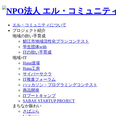
エル・コミュニティについて
プロジェクト紹介
地域の担い手育成
鯖江市地域活性化プランコンテスト
学生団体with
ITの担い手育成
地域×IT
Hana道場
Hana工房
サイバーサクラ
IT推進フォーラム
ハッカソン・プログラミングコンテスト
商品開発
ITブートキャンプ
SABAE STARTUP PROJECT
まちなか賑わい
さばぷら