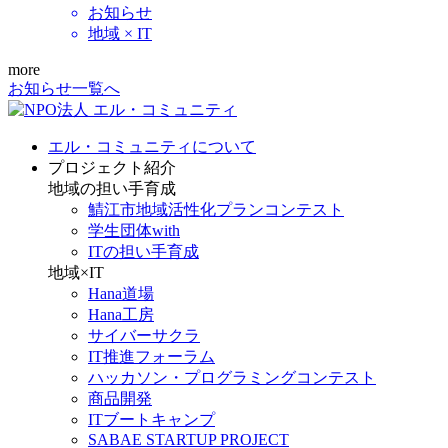
お知らせ
地域 × IT
more
お知らせ一覧へ
エル・コミュニティについて
プロジェクト紹介
地域の担い手育成
鯖江市地域活性化プランコンテスト
学生団体with
ITの担い手育成
地域×IT
Hana道場
Hana工房
サイバーサクラ
IT推進フォーラム
ハッカソン・プログラミングコンテスト
商品開発
ITブートキャンプ
SABAE STARTUP PROJECT