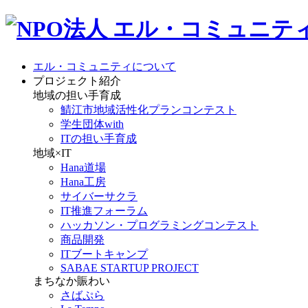
エル・コミュニティについて
プロジェクト紹介
地域の担い手育成
鯖江市地域活性化プランコンテスト
学生団体with
ITの担い手育成
地域×IT
Hana道場
Hana工房
サイバーサクラ
IT推進フォーラム
ハッカソン・プログラミングコンテスト
商品開発
ITブートキャンプ
SABAE STARTUP PROJECT
まちなか賑わい
さばぷら