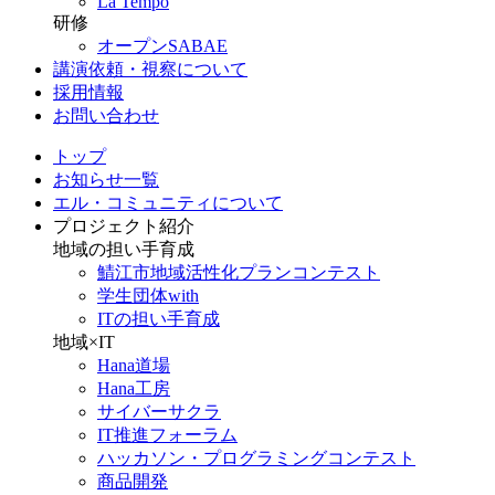
La Tempo
研修
オープンSABAE
講演依頼・視察について
採用情報
お問い合わせ
トップ
お知らせ一覧
エル・コミュニティについて
プロジェクト紹介
地域の担い手育成
鯖江市地域活性化プランコンテスト
学生団体with
ITの担い手育成
地域×IT
Hana道場
Hana工房
サイバーサクラ
IT推進フォーラム
ハッカソン・プログラミングコンテスト
商品開発