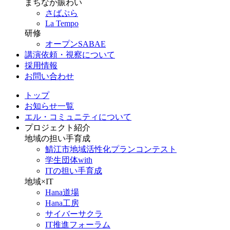
まちなか賑わい
さばぷら
La Tempo
研修
オープンSABAE
講演依頼・視察について
採用情報
お問い合わせ
トップ
お知らせ一覧
エル・コミュニティについて
プロジェクト紹介
地域の担い手育成
鯖江市地域活性化プランコンテスト
学生団体with
ITの担い手育成
地域×IT
Hana道場
Hana工房
サイバーサクラ
IT推進フォーラム