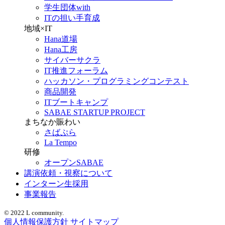
学生団体with
ITの担い手育成
地域×IT
Hana道場
Hana工房
サイバーサクラ
IT推進フォーラム
ハッカソン・プログラミングコンテスト
商品開発
ITブートキャンプ
SABAE STARTUP PROJECT
まちなか賑わい
さばぷら
La Tempo
研修
オープンSABAE
講演依頼・視察について
インターン生採用
事業報告
© 2022 L community.
個人情報保護方針
サイトマップ