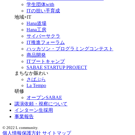
学生団体with
ITの担い手育成
地域×IT
Hana道場
Hana工房
サイバーサクラ
IT推進フォーラム
ハッカソン・プログラミングコンテスト
商品開発
ITブートキャンプ
SABAE STARTUP PROJECT
まちなか賑わい
さばぷら
La Tempo
研修
オープンSABAE
講演依頼・視察について
インターン生採用
事業報告
© 2022 L community.
個人情報保護方針
サイトマップ