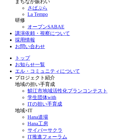
まちなか賑わい
さばぷら
La Tempo
研修
オープンSABAE
講演依頼・視察について
採用情報
お問い合わせ
トップ
お知らせ一覧
エル・コミュニティについて
プロジェクト紹介
地域の担い手育成
鯖江市地域活性化プランコンテスト
学生団体with
ITの担い手育成
地域×IT
Hana道場
Hana工房
サイバーサクラ
IT推進フォーラム