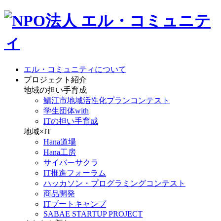
エル・コミュニティについて
プロジェクト紹介
地域の担い手育成
鯖江市地域活性化プランコンテスト
学生団体with
ITの担い手育成
地域×IT
Hana道場
Hana工房
サイバーサクラ
IT推進フォーラム
ハッカソン・プログラミングコンテスト
商品開発
ITブートキャンプ
SABAE STARTUP PROJECT