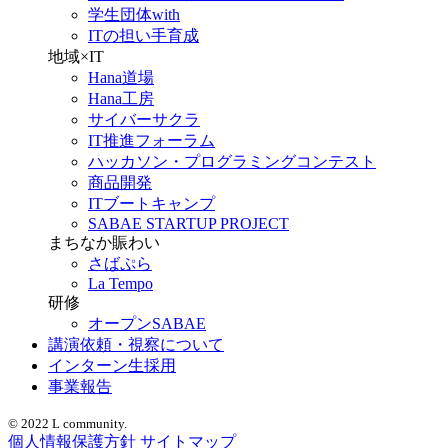
学生団体with
ITの担い手育成
地域×IT
Hana道場
Hana工房
サイバーサクラ
IT推進フォーラム
ハッカソン・プログラミングコンテスト
商品開発
ITブートキャンプ
SABAE STARTUP PROJECT
まちなか賑わい
さばぷら
La Tempo
研修
オープンSABAE
講演依頼・視察について
インターン生採用
事業報告
© 2022 L community.
個人情報保護方針
サイトマップ