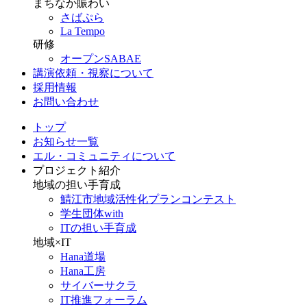
まちなか賑わい
さばぷら
La Tempo
研修
オープンSABAE
講演依頼・視察について
採用情報
お問い合わせ
トップ
お知らせ一覧
エル・コミュニティについて
プロジェクト紹介
地域の担い手育成
鯖江市地域活性化プランコンテスト
学生団体with
ITの担い手育成
地域×IT
Hana道場
Hana工房
サイバーサクラ
IT推進フォーラム