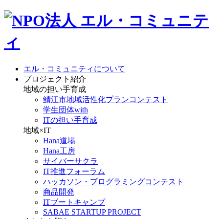
エル・コミュニティについて
プロジェクト紹介
地域の担い手育成
鯖江市地域活性化プランコンテスト
学生団体with
ITの担い手育成
地域×IT
Hana道場
Hana工房
サイバーサクラ
IT推進フォーラム
ハッカソン・プログラミングコンテスト
商品開発
ITブートキャンプ
SABAE STARTUP PROJECT