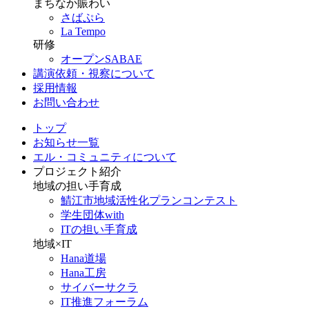
まちなか賑わい
さばぷら
La Tempo
研修
オープンSABAE
講演依頼・視察について
採用情報
お問い合わせ
トップ
お知らせ一覧
エル・コミュニティについて
プロジェクト紹介
地域の担い手育成
鯖江市地域活性化プランコンテスト
学生団体with
ITの担い手育成
地域×IT
Hana道場
Hana工房
サイバーサクラ
IT推進フォーラム