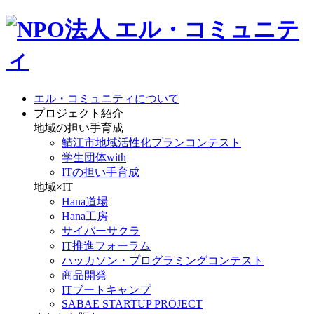
エル・コミュニティについて
プロジェクト紹介
地域の担い手育成
鯖江市地域活性化プランコンテスト
学生団体with
ITの担い手育成
地域×IT
Hana道場
Hana工房
サイバーサクラ
IT推進フォーラム
ハッカソン・プログラミングコンテスト
商品開発
ITブートキャンプ
SABAE STARTUP PROJECT