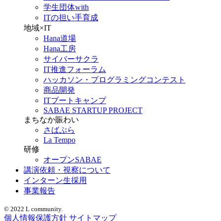
学生団体with
ITの担い手育成
地域×IT
Hana道場
Hana工房
サイバーサクラ
IT推進フォーラム
ハッカソン・プログラミングコンテスト
商品開発
ITブートキャンプ
SABAE STARTUP PROJECT
まちなか賑わい
さばぷら
La Tempo
研修
オープンSABAE
講演依頼・視察について
インターン生採用
事業報告
© 2022 L community.
個人情報保護方針
サイトマップ