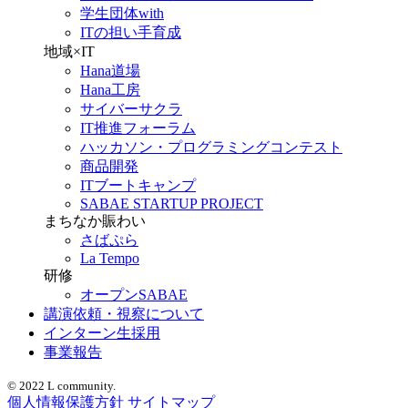
学生団体with
ITの担い手育成
地域×IT
Hana道場
Hana工房
サイバーサクラ
IT推進フォーラム
ハッカソン・プログラミングコンテスト
商品開発
ITブートキャンプ
SABAE STARTUP PROJECT
まちなか賑わい
さばぷら
La Tempo
研修
オープンSABAE
講演依頼・視察について
インターン生採用
事業報告
© 2022 L community.
個人情報保護方針
サイトマップ