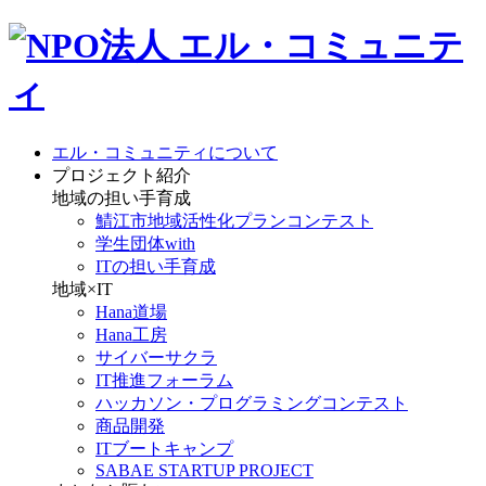
エル・コミュニティについて
プロジェクト紹介
地域の担い手育成
鯖江市地域活性化プランコンテスト
学生団体with
ITの担い手育成
地域×IT
Hana道場
Hana工房
サイバーサクラ
IT推進フォーラム
ハッカソン・プログラミングコンテスト
商品開発
ITブートキャンプ
SABAE STARTUP PROJECT