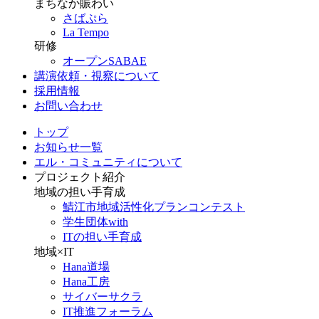
まちなか賑わい
さばぷら
La Tempo
研修
オープンSABAE
講演依頼・視察について
採用情報
お問い合わせ
トップ
お知らせ一覧
エル・コミュニティについて
プロジェクト紹介
地域の担い手育成
鯖江市地域活性化プランコンテスト
学生団体with
ITの担い手育成
地域×IT
Hana道場
Hana工房
サイバーサクラ
IT推進フォーラム