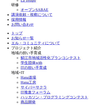
La Tempo
研修
オープンSABAE
講演依頼・視察について
採用情報
お問い合わせ
トップ
お知らせ一覧
エル・コミュニティについて
プロジェクト紹介
地域の担い手育成
鯖江市地域活性化プランコンテスト
学生団体with
ITの担い手育成
地域×IT
Hana道場
Hana工房
サイバーサクラ
IT推進フォーラム
ハッカソン・プログラミングコンテスト
商品開発