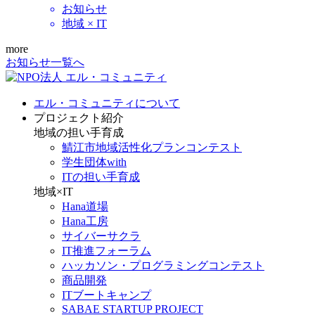
お知らせ
地域 × IT
more
お知らせ一覧へ
エル・コミュニティについて
プロジェクト紹介
地域の担い手育成
鯖江市地域活性化プランコンテスト
学生団体with
ITの担い手育成
地域×IT
Hana道場
Hana工房
サイバーサクラ
IT推進フォーラム
ハッカソン・プログラミングコンテスト
商品開発
ITブートキャンプ
SABAE STARTUP PROJECT