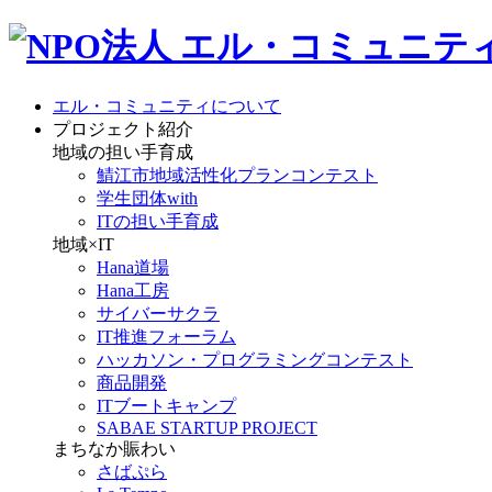
エル・コミュニティについて
プロジェクト紹介
地域の担い手育成
鯖江市地域活性化プランコンテスト
学生団体with
ITの担い手育成
地域×IT
Hana道場
Hana工房
サイバーサクラ
IT推進フォーラム
ハッカソン・プログラミングコンテスト
商品開発
ITブートキャンプ
SABAE STARTUP PROJECT
まちなか賑わい
さばぷら