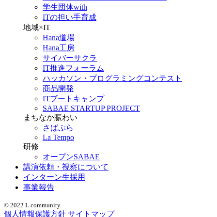
学生団体with
ITの担い手育成
地域×IT
Hana道場
Hana工房
サイバーサクラ
IT推進フォーラム
ハッカソン・プログラミングコンテスト
商品開発
ITブートキャンプ
SABAE STARTUP PROJECT
まちなか賑わい
さばぷら
La Tempo
研修
オープンSABAE
講演依頼・視察について
インターン生採用
事業報告
© 2022 L community.
個人情報保護方針
サイトマップ