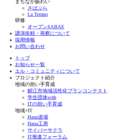
まちなか賑わい
さばぷら
La Tempo
研修
オープンSABAE
講演依頼・視察について
採用情報
お問い合わせ
トップ
お知らせ一覧
エル・コミュニティについて
プロジェクト紹介
地域の担い手育成
鯖江市地域活性化プランコンテスト
学生団体with
ITの担い手育成
地域×IT
Hana道場
Hana工房
サイバーサクラ
IT推進フォーラム