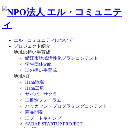
エル・コミュニティについて
プロジェクト紹介
地域の担い手育成
鯖江市地域活性化プランコンテスト
学生団体with
ITの担い手育成
地域×IT
Hana道場
Hana工房
サイバーサクラ
IT推進フォーラム
ハッカソン・プログラミングコンテスト
商品開発
ITブートキャンプ
SABAE STARTUP PROJECT