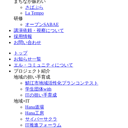
まちなか賑わい
さばぷら
La Tempo
研修
オープンSABAE
講演依頼・視察について
採用情報
お問い合わせ
トップ
お知らせ一覧
エル・コミュニティについて
プロジェクト紹介
地域の担い手育成
鯖江市地域活性化プランコンテスト
学生団体with
ITの担い手育成
地域×IT
Hana道場
Hana工房
サイバーサクラ
IT推進フォーラム