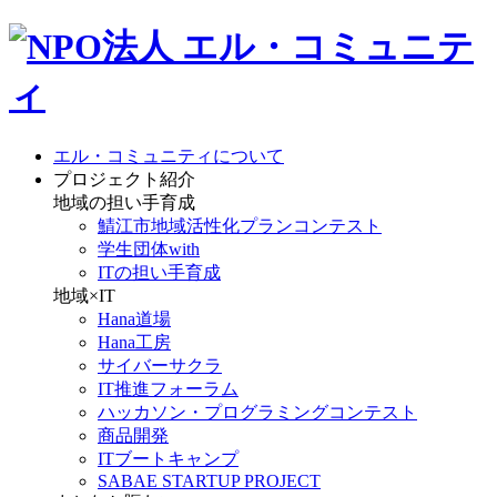
エル・コミュニティについて
プロジェクト紹介
地域の担い手育成
鯖江市地域活性化プランコンテスト
学生団体with
ITの担い手育成
地域×IT
Hana道場
Hana工房
サイバーサクラ
IT推進フォーラム
ハッカソン・プログラミングコンテスト
商品開発
ITブートキャンプ
SABAE STARTUP PROJECT