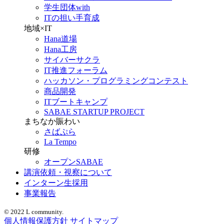
学生団体with
ITの担い手育成
地域×IT
Hana道場
Hana工房
サイバーサクラ
IT推進フォーラム
ハッカソン・プログラミングコンテスト
商品開発
ITブートキャンプ
SABAE STARTUP PROJECT
まちなか賑わい
さばぷら
La Tempo
研修
オープンSABAE
講演依頼・視察について
インターン生採用
事業報告
© 2022 L community.
個人情報保護方針
サイトマップ