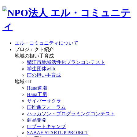
エル・コミュニティについて
プロジェクト紹介
地域の担い手育成
鯖江市地域活性化プランコンテスト
学生団体with
ITの担い手育成
地域×IT
Hana道場
Hana工房
サイバーサクラ
IT推進フォーラム
ハッカソン・プログラミングコンテスト
商品開発
ITブートキャンプ
SABAE STARTUP PROJECT