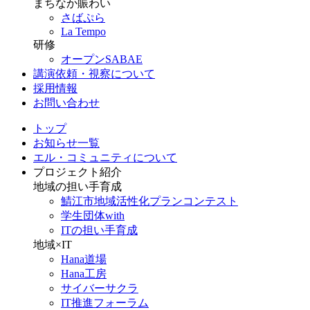
まちなか賑わい
さばぷら
La Tempo
研修
オープンSABAE
講演依頼・視察について
採用情報
お問い合わせ
トップ
お知らせ一覧
エル・コミュニティについて
プロジェクト紹介
地域の担い手育成
鯖江市地域活性化プランコンテスト
学生団体with
ITの担い手育成
地域×IT
Hana道場
Hana工房
サイバーサクラ
IT推進フォーラム