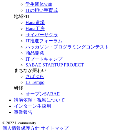
学生団体with
ITの担い手育成
地域×IT
Hana道場
Hana工房
サイバーサクラ
IT推進フォーラム
ハッカソン・プログラミングコンテスト
商品開発
ITブートキャンプ
SABAE STARTUP PROJECT
まちなか賑わい
さばぷら
La Tempo
研修
オープンSABAE
講演依頼・視察について
インターン生採用
事業報告
© 2022 L community.
個人情報保護方針
サイトマップ