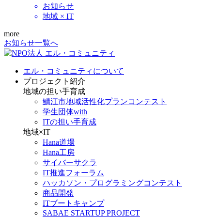
お知らせ
地域 × IT
more
お知らせ一覧へ
エル・コミュニティについて
プロジェクト紹介
地域の担い手育成
鯖江市地域活性化プランコンテスト
学生団体with
ITの担い手育成
地域×IT
Hana道場
Hana工房
サイバーサクラ
IT推進フォーラム
ハッカソン・プログラミングコンテスト
商品開発
ITブートキャンプ
SABAE STARTUP PROJECT