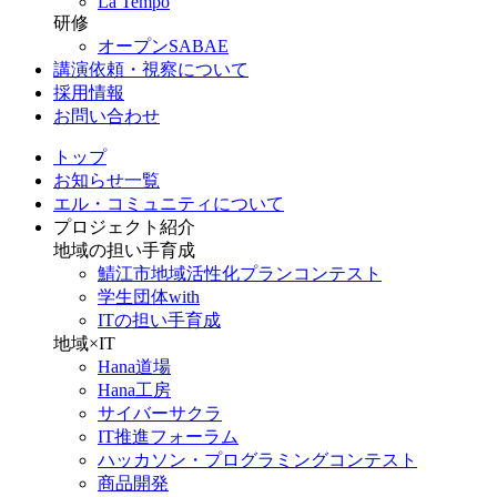
La Tempo
研修
オープンSABAE
講演依頼・視察について
採用情報
お問い合わせ
トップ
お知らせ一覧
エル・コミュニティについて
プロジェクト紹介
地域の担い手育成
鯖江市地域活性化プランコンテスト
学生団体with
ITの担い手育成
地域×IT
Hana道場
Hana工房
サイバーサクラ
IT推進フォーラム
ハッカソン・プログラミングコンテスト
商品開発