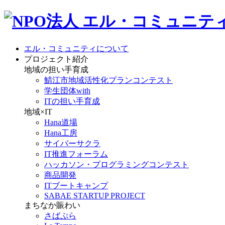
エル・コミュニティについて
プロジェクト紹介
地域の担い手育成
鯖江市地域活性化プランコンテスト
学生団体with
ITの担い手育成
地域×IT
Hana道場
Hana工房
サイバーサクラ
IT推進フォーラム
ハッカソン・プログラミングコンテスト
商品開発
ITブートキャンプ
SABAE STARTUP PROJECT
まちなか賑わい
さばぷら