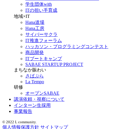
学生団体with
ITの担い手育成
地域×IT
Hana道場
Hana工房
サイバーサクラ
IT推進フォーラム
ハッカソン・プログラミングコンテスト
商品開発
ITブートキャンプ
SABAE STARTUP PROJECT
まちなか賑わい
さばぷら
La Tempo
研修
オープンSABAE
講演依頼・視察について
インターン生採用
事業報告
© 2022 L community.
個人情報保護方針
サイトマップ