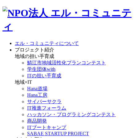
エル・コミュニティについて
プロジェクト紹介
地域の担い手育成
鯖江市地域活性化プランコンテスト
学生団体with
ITの担い手育成
地域×IT
Hana道場
Hana工房
サイバーサクラ
IT推進フォーラム
ハッカソン・プログラミングコンテスト
商品開発
ITブートキャンプ
SABAE STARTUP PROJECT