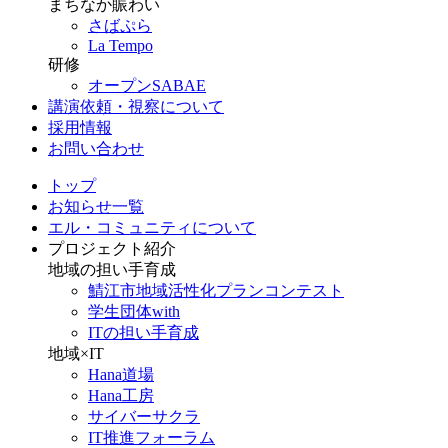
まちなか賑わい
さばぷら
La Tempo
研修
オープンSABAE
講演依頼・視察について
採用情報
お問い合わせ
トップ
お知らせ一覧
エル・コミュニティについて
プロジェクト紹介
地域の担い手育成
鯖江市地域活性化プランコンテスト
学生団体with
ITの担い手育成
地域×IT
Hana道場
Hana工房
サイバーサクラ
IT推進フォーラム