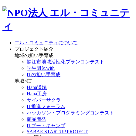
エル・コミュニティについて
プロジェクト紹介
地域の担い手育成
鯖江市地域活性化プランコンテスト
学生団体with
ITの担い手育成
地域×IT
Hana道場
Hana工房
サイバーサクラ
IT推進フォーラム
ハッカソン・プログラミングコンテスト
商品開発
ITブートキャンプ
SABAE STARTUP PROJECT