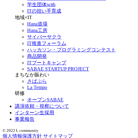
学生団体with
ITの担い手育成
地域×IT
Hana道場
Hana工房
サイバーサクラ
IT推進フォーラム
ハッカソン・プログラミングコンテスト
商品開発
ITブートキャンプ
SABAE STARTUP PROJECT
まちなか賑わい
さばぷら
La Tempo
研修
オープンSABAE
講演依頼・視察について
インターン生採用
事業報告
© 2022 L community.
個人情報保護方針
サイトマップ