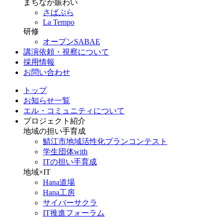
まちなか賑わい
さばぷら
La Tempo
研修
オープンSABAE
講演依頼・視察について
採用情報
お問い合わせ
トップ
お知らせ一覧
エル・コミュニティについて
プロジェクト紹介
地域の担い手育成
鯖江市地域活性化プランコンテスト
学生団体with
ITの担い手育成
地域×IT
Hana道場
Hana工房
サイバーサクラ
IT推進フォーラム